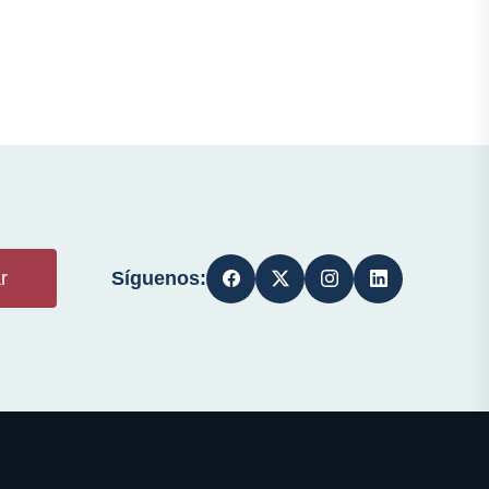
Síguenos:
r