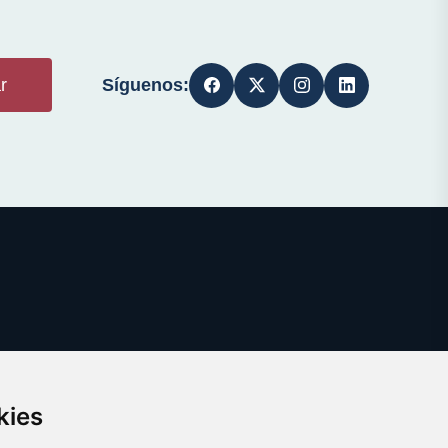
Síguenos:
r
kies