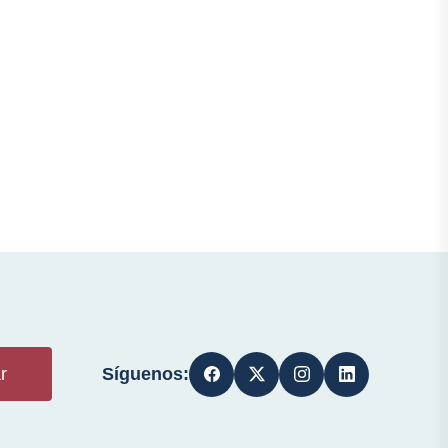
Síguenos:
r