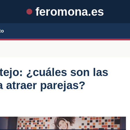
feromona.es
to
ejo: ¿cuáles son las
 atraer parejas?