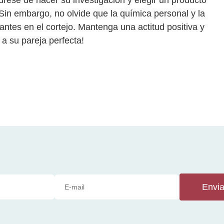
rese de hacer su investigación y elegir un producto
in embargo, no olvide que la química personal y la
ntes en el cortejo. Mantenga una actitud positiva y
 a su pareja perfecta!
Envia