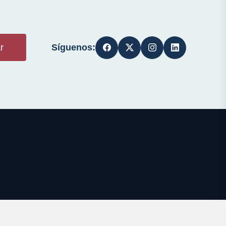
Síguenos:
r