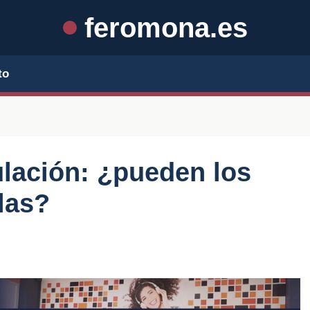
feromona.es
to
lación: ¿pueden los
las?