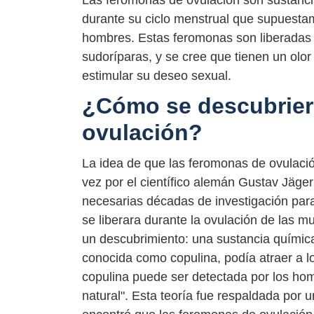
Las feromonas de ovulación son sustanci
durante su ciclo menstrual que supuestam
hombres. Estas feromonas son liberadas en
sudoríparas, y se cree que tienen un olo
estimular su deseo sexual.
¿Cómo se descubrier
ovulación?
La idea de que las feromonas de ovulaci
vez por el científico alemán Gustav Jäger
necesarias décadas de investigación para
se liberara durante la ovulación de las mu
un descubrimiento: una sustancia química 
conocida como copulina, podía atraer a lo
copulina puede ser detectada por los hom
natural". Esta teoría fue respaldada por 