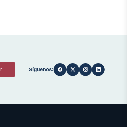
Síguenos:
r